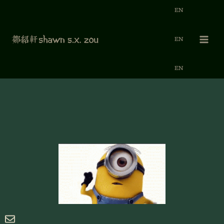
跳
EN
至
内
容
EN
EN